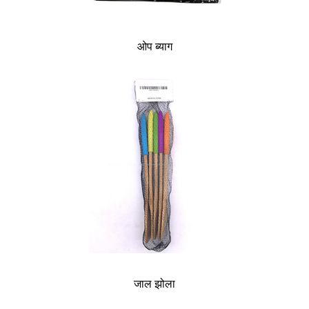
ओप ब्याग
जाल झोला