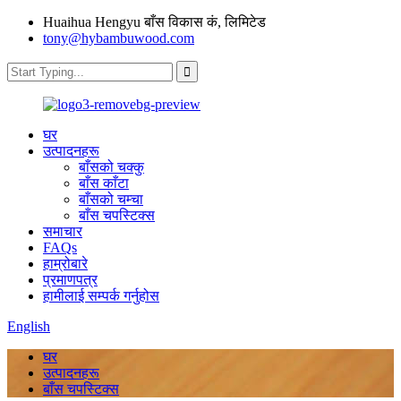
Huaihua Hengyu बाँस विकास कं, लिमिटेड
tony@hybambuwood.com
घर
उत्पादनहरू
बाँसको चक्कु
बाँस काँटा
बाँसको चम्चा
बाँस चपस्टिक्स
समाचार
FAQs
हाम्रोबारे
प्रमाणपत्र
हामीलाई सम्पर्क गर्नुहोस
English
घर
उत्पादनहरू
बाँस चपस्टिक्स