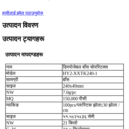
हामीलाई इमेल पठाउनुहोस्
उत्पादन विवरण
उत्पादन ट्यागहरू
उत्पादन मापदण्डहरू
नाम
डिस्पोजेबल बाँस चोपस्टिक्स
मोडेल
HY2-XXTK240-1
सामग्री
बाँस
साइज
240x49mm
NW
7.0g/pc
MQ
150,000 पीसी
प्याकिङ
100pcs/प्लास्टिक झोला;30 झोला /
ctn
साइज
५१.५x२५x३६ सेमी
NW
21 किलो