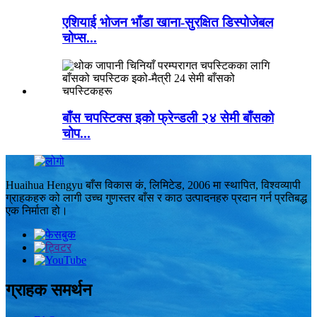
एशियाई भोजन भाँडा खाना-सुरक्षित डिस्पोजेबल
चोप्स...
बाँस चपस्टिक्स इको फ्रेन्डली २४ सेमी बाँसको
चोप...
Huaihua Hengyu बाँस विकास कं, लिमिटेड, 2006 मा स्थापित, विश्वव्यापी
ग्राहकहरु को लागी उच्च गुणस्तर बाँस र काठ उत्पादनहरु प्रदान गर्न प्रतिबद्ध
एक निर्माता हो।
ग्राहक समर्थन