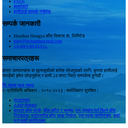
FAQs
हाम्रोबारे
हामीलाई सम्पर्क गर्नुहोस
सम्पर्क जानकारी
Huaihua Hengyu बाँस विकास कं, लिमिटेड
tony@hybambuwood.com
८६-७४५-७६३६२८८
समाचारपत्रहरू
हाम्रा उत्पादनहरू वा मूल्यसूचीको बारेमा सोधपुछको लागि, कृपया हामीलाई
तपाईंको इमेल छोड्नुहोस् र हामी 24 घण्टा भित्र सम्पर्कमा हुनेछौं।
नि: शुल्क फल नमूना
© प्रतिलिपि अधिकार - २०१०-२०२३ : सर्वाधिकार सुरक्षित।
साइटम्याप
AMP मोबाइल
ब्राउन बाँस फोर्क
,
बाँस काँटा र चम्मच
,
पुन: प्रयोग गर्न मिल्ने बाँस
स्टिकहरू
,
पर्यावरणीय बाँस चाकू निर्माता
,
एक पटक चपस्टिक्स
,
इको
फ्रेन्डली चपस्टिक्स
,