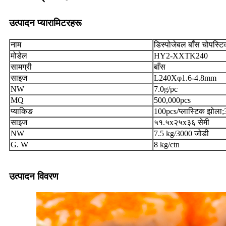
उत्पादन प्यारामिटरहरू
नाम
डिस्पोजेबल बाँस चोपस्टि
मोडेल
HY2-XXTK240
सामग्री
बाँस
साइज
L240Xφ1.6-4.8mm
NW
7.0g/pc
MQ
500,000pcs
प्याकिङ
100pcs/प्लास्टिक झोला;
साइज
५१.५x२५x३६ सेमी
NW
7.5 kg/3000 जोडी
G. W
8 kg/ctn
उत्पादन विवरण