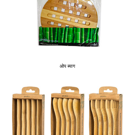
ओप ब्याग