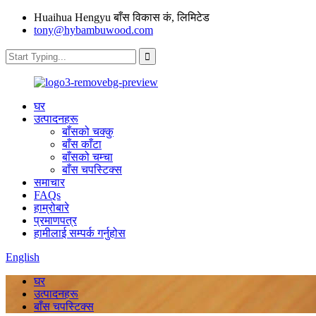
Huaihua Hengyu बाँस विकास कं, लिमिटेड
tony@hybambuwood.com
घर
उत्पादनहरू
बाँसको चक्कु
बाँस काँटा
बाँसको चम्चा
बाँस चपस्टिक्स
समाचार
FAQs
हाम्रोबारे
प्रमाणपत्र
हामीलाई सम्पर्क गर्नुहोस
English
घर
उत्पादनहरू
बाँस चपस्टिक्स