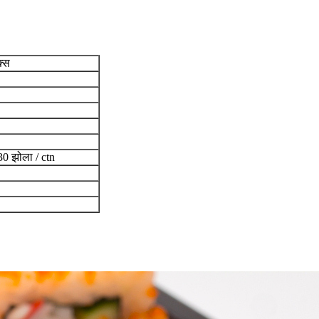
क्स
30 झोला / ctn