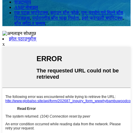
साइटम्याप
AMP मोबाइल
एक पटक चपस्टिक्स
,
ब्राउन बाँस फोर्क
,
पुन: प्रयोग गर्न मिल्ने बाँस
स्टिकहरू
,
पर्यावरणीय बाँस चाकू निर्माता
,
इको फ्रेन्डली चपस्टिक्स
,
बाँस काँटा र चम्मच
,
इमेल पठाउनुहोस्
x