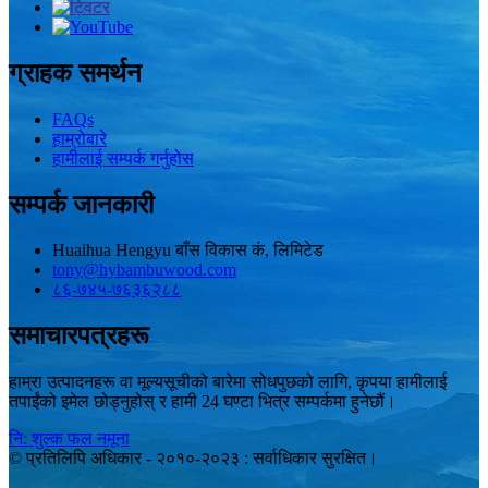
ग्राहक समर्थन
FAQs
हाम्रोबारे
हामीलाई सम्पर्क गर्नुहोस
सम्पर्क जानकारी
Huaihua Hengyu बाँस विकास कं, लिमिटेड
tony@hybambuwood.com
८६-७४५-७६३६२८८
समाचारपत्रहरू
हाम्रा उत्पादनहरू वा मूल्यसूचीको बारेमा सोधपुछको लागि, कृपया हामीलाई
तपाईंको इमेल छोड्नुहोस् र हामी 24 घण्टा भित्र सम्पर्कमा हुनेछौं।
नि: शुल्क फल नमूना
© प्रतिलिपि अधिकार - २०१०-२०२३ : सर्वाधिकार सुरक्षित।