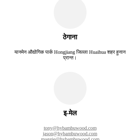
ठेगाना
यानमेन औद्योगिक पार्क Hongjiang जिल्ला Huaihua शहर हुनान
प्रान्त।
इ-मेल
tony@hybambuwood.com
jason@hybambuwood.com
maggie@hybambuwood.com