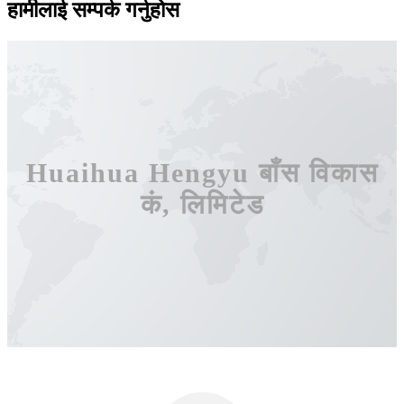
हामीलाई सम्पर्क गर्नुहोस
Huaihua Hengyu बाँस विकास
कं, लिमिटेड