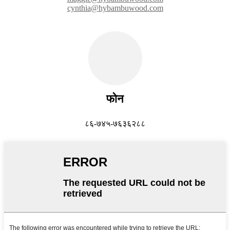
cynthia@hybambuwood.com
फोन
८६-७४५-७६३६२८८