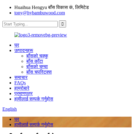
Huaihua Hengyu बाँस विकास कं, लिमिटेड
tony@hybambuwood.com
घर
उत्पादनहरू
बाँसको चक्कु
बाँस काँटा
बाँसको चम्चा
बाँस चपस्टिक्स
समाचार
FAQs
हाम्रोबारे
प्रमाणपत्र
हामीलाई सम्पर्क गर्नुहोस
English
घर
हामीलाई सम्पर्क गर्नुहोस