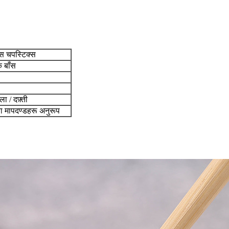
ँस चपस्टिक्स
क बाँस
ा / दफ़्ती
्छता मापदण्डहरू अनुरूप