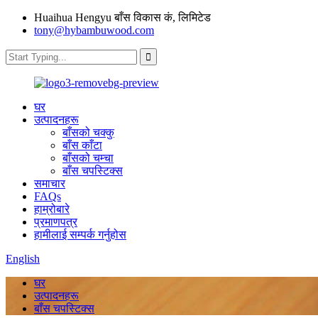
Huaihua Hengyu बाँस विकास कं, लिमिटेड
tony@hybambuwood.com
घर
उत्पादनहरू
बाँसको चक्कु
बाँस काँटा
बाँसको चम्चा
बाँस चपस्टिक्स
समाचार
FAQs
हाम्रोबारे
प्रमाणपत्र
हामीलाई सम्पर्क गर्नुहोस
English
घर
उत्पादनहरू
बाँस चपस्टिक्स