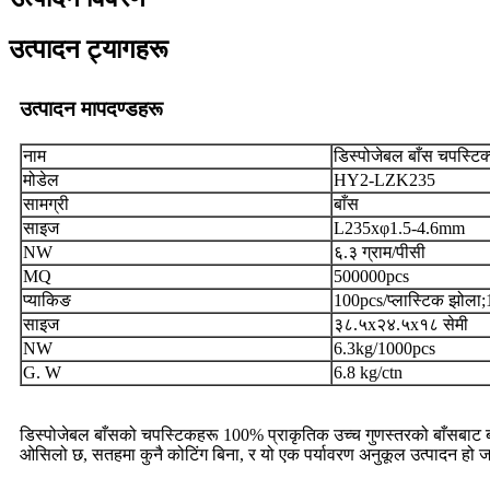
उत्पादन ट्यागहरू
उत्पादन मापदण्डहरू
नाम
डिस्पोजेबल बाँस चपस्टिक
मोडेल
HY2-LZK235
सामग्री
बाँस
साइज
L235xφ1.5-4.6mm
NW
६.३ ग्राम/पीसी
MQ
500000pcs
प्याकिङ
100pcs/प्लास्टिक झोला;
साइज
३८.५x२४.५x१८ सेमी
NW
6.3kg/1000pcs
G. W
6.8 kg/ctn
डिस्पोजेबल बाँसको चपस्टिकहरू 100% प्राकृतिक उच्च गुणस्तरको बाँसबाट ब
ओसिलो छ, सतहमा कुनै कोटिंग बिना, र यो एक पर्यावरण अनुकूल उत्पादन हो जस