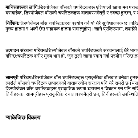
मानिसहरूका लागि:
डिस्पोजेबल बाँसको चपस्टिकहरू एशियाली खाना मन पराउने
यसबाहेक, डिस्पोजेबल बाँसको चपस्टिकहरू वातावरणमैत्री र स्वच्छ हुन्छन्, र प
निर्देशन:
डिस्पोजेबल बाँस चपस्टिकहरू प्रयोग गर्न यो धेरै सुविधाजनक छ।पहिले
मुख्य हातमा र अर्को छेउ सहायक हातमा समात्नुहोस्।खाने प्रक्रियामा, तपाईंल
उत्पादन संरचना परिचय:
डिस्पोजेबल बाँसको चपस्टिकको संरचनालाई धेरै भ
गरिन्छ;चपस्टिक शरीर मुख्य भाग हो, जुन ठूलो खाना स्वाद गर्दा प्रयोग गरिन
सामग्री परिचय:
डिस्पोजेबल बाँस चपस्टिकहरू प्राकृतिक बाँसबाट बनेका हुन्छन
त्यसैले बाँसको चपस्टिक उत्पादनको वातावरणीय संरक्षण पनि धेरै राम्रो छ।यसब
डिस्पोजेबल बाँस चपस्टिकहरू प्राकृतिक रूपमा घटाउन र विघटन गर्न पनि सजि
तिनीहरूका सामग्रीहरू प्राकृतिक र वातावरणमैत्री छन्, तिनीहरूको उपस्थित
प्याकेजिङ विकल्प