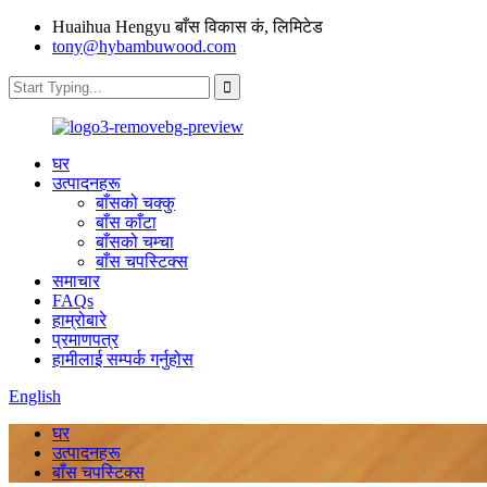
Huaihua Hengyu बाँस विकास कं, लिमिटेड
tony@hybambuwood.com
घर
उत्पादनहरू
बाँसको चक्कु
बाँस काँटा
बाँसको चम्चा
बाँस चपस्टिक्स
समाचार
FAQs
हाम्रोबारे
प्रमाणपत्र
हामीलाई सम्पर्क गर्नुहोस
English
घर
उत्पादनहरू
बाँस चपस्टिक्स