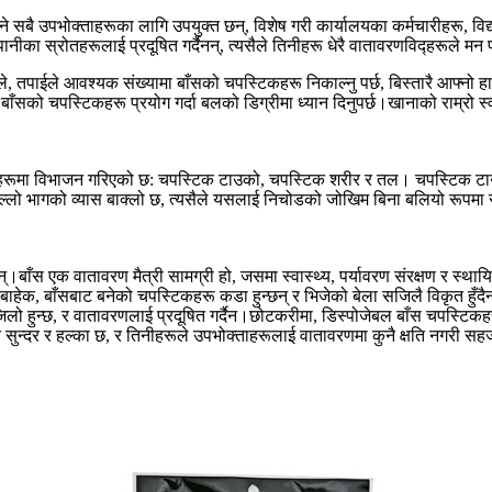
 सबै उपभोक्ताहरूका लागि उपयुक्त छन्, विशेष गरी कार्यालयका कर्मचारीहरू, व
ानीका स्रोतहरूलाई प्रदूषित गर्दैनन्, त्यसैले तिनीहरू धेरै वातावरणविद्हरूले मन
, तपाईले आवश्यक संख्यामा बाँसको चपस्टिकहरू निकाल्नु पर्छ, बिस्तारै आफ्नो हात
े बाँसको चपस्टिकहरू प्रयोग गर्दा बलको डिग्रीमा ध्यान दिनुपर्छ।खानाको राम्रो स
ागहरूमा विभाजन गरिएको छ: चपस्टिक टाउको, चपस्टिक शरीर र तल। चपस्टिक टा
्छ;तल्लो भागको व्यास बाक्लो छ, त्यसैले यसलाई निचोडको जोखिम बिना बलियो रूपम
्।बाँस एक वातावरण मैत्री सामग्री हो, जसमा स्वास्थ्य, पर्यावरण संरक्षण र स्था
ाहेक, बाँसबाट बनेको चपस्टिकहरू कडा हुन्छन् र भिजेको बेला सजिलै विकृत हुँदैनन
लो हुन्छ, र वातावरणलाई प्रदूषित गर्दैन।छोटकरीमा, डिस्पोजेबल बाँस चपस्टिकह
ि सुन्दर र हल्का छ, र तिनीहरूले उपभोक्ताहरूलाई वातावरणमा कुनै क्षति नगरी 