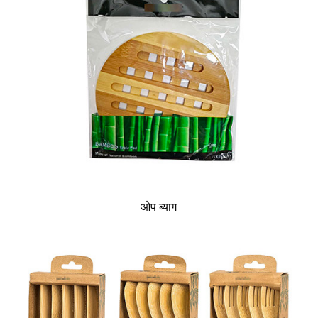
ओप ब्याग