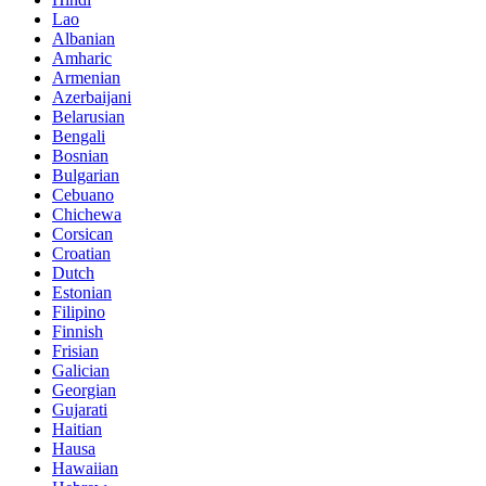
Lao
Albanian
Amharic
Armenian
Azerbaijani
Belarusian
Bengali
Bosnian
Bulgarian
Cebuano
Chichewa
Corsican
Croatian
Dutch
Estonian
Filipino
Finnish
Frisian
Galician
Georgian
Gujarati
Haitian
Hausa
Hawaiian