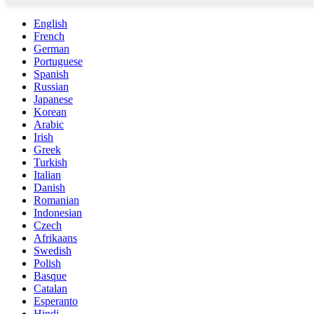
English
French
German
Portuguese
Spanish
Russian
Japanese
Korean
Arabic
Irish
Greek
Turkish
Italian
Danish
Romanian
Indonesian
Czech
Afrikaans
Swedish
Polish
Basque
Catalan
Esperanto
Hindi