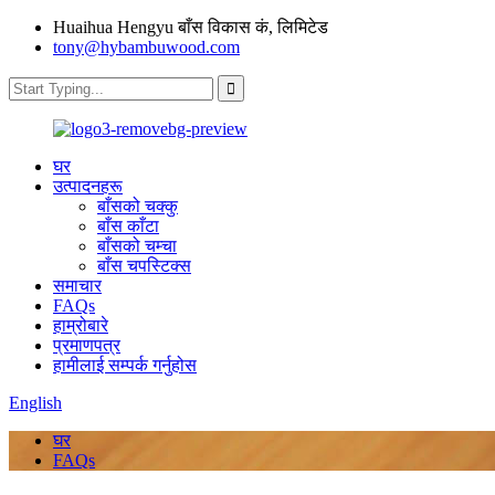
Huaihua Hengyu बाँस विकास कं, लिमिटेड
tony@hybambuwood.com
घर
उत्पादनहरू
बाँसको चक्कु
बाँस काँटा
बाँसको चम्चा
बाँस चपस्टिक्स
समाचार
FAQs
हाम्रोबारे
प्रमाणपत्र
हामीलाई सम्पर्क गर्नुहोस
English
घर
FAQs