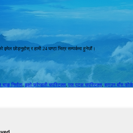
 इमेल छोड्नुहोस् र हामी 24 घण्टा भित्र सम्पर्कमा हुनेछौं।
 चाकू निर्माता
,
इको फ्रेन्डली चपस्टिक्स
,
एक पटक चपस्टिक्स
,
ब्राउन बाँस फोर्क