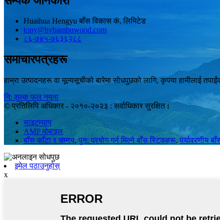
सम्पर्क जानकारी
Huaihua Hengyu बाँस विकास कं, लिमिटेड
tony@hybambuwood.com
८६-७४५-७६३६२८८
समाचारपत्रहरू
हाम्रा उत्पादनहरू वा मूल्यसूचीको बारेमा सोधपुछको लागि, कृपया हामीलाई तपाईंको
नि: शुल्क फल नमूना
© प्रतिलिपि अधिकार - २०१०-२०२३ : सर्वाधिकार सुरक्षित।
साइटम्याप
AMP मोबाइल
बाँस काँटा र चम्मच
,
पुन: प्रयोग गर्न मिल्ने बाँस स्टिकहरू
,
पर्यावरणीय बाँस
इमेल पठाउनुहोस्
x