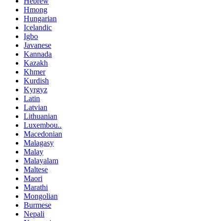
Hebrew
Hmong
Hungarian
Icelandic
Igbo
Javanese
Kannada
Kazakh
Khmer
Kurdish
Kyrgyz
Latin
Latvian
Lithuanian
Luxembou..
Macedonian
Malagasy
Malay
Malayalam
Maltese
Maori
Marathi
Mongolian
Burmese
Nepali