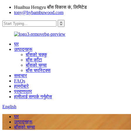
Huaihua Hengyu बाँस विकास कं, लिमिटेड
tony@hybambuwood.com
घर
उत्पादनहरू
बाँसको चक्कु
बाँस काँटा
बाँसको चम्चा
बाँस चपस्टिक्स
समाचार
FAQs
हाम्रोबारे
प्रमाणपत्र
हामीलाई सम्पर्क गर्नुहोस
English
घर
उत्पादनहरू
बाँसको चम्चा