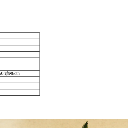
50 झोला/ctn