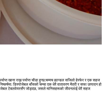
याप्त खाना राख्न पर्याप्त चौडा हुन्छ;चम्मच ह्यान्डल सजिलो हेरफेर र एक सहज
र्षमा: डिस्पोजेबल बाँसको चम्चा एक धेरै वातावरण मैत्री र सफा उत्पादन हो
्पोजेबल टेबलवेयरसँग जोड्दछ, जसले मानिसहरूको जीवनलाई धेरै सहज