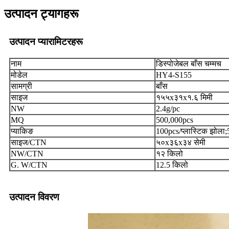
उत्पादन ट्यागहरू
उत्पादन प्यारामिटरहरू
नाम
डिस्पोजेबल बाँस चम्मच
मोडेल
HY4-S155
सामग्री
बाँस
साइज
१५५x३१x१.६ मिमी
NW
2.4g/pc
MQ
500,000pcs
प्याकिङ
100pcs/प्लास्टिक झोला;
साइज/CTN
५०x३६x३४ सेमी
NW/CTN
१२ किलो
G. W/CTN
12.5 किलो
उत्पादन विवरण