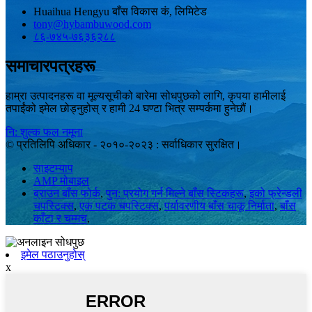
Huaihua Hengyu बाँस विकास कं, लिमिटेड
tony@hybambuwood.com
८६-७४५-७६३६२८८
समाचारपत्रहरू
हाम्रा उत्पादनहरू वा मूल्यसूचीको बारेमा सोधपुछको लागि, कृपया हामीलाई
तपाईंको इमेल छोड्नुहोस् र हामी 24 घण्टा भित्र सम्पर्कमा हुनेछौं।
नि: शुल्क फल नमूना
© प्रतिलिपि अधिकार - २०१०-२०२३ : सर्वाधिकार सुरक्षित।
साइटम्याप
AMP मोबाइल
ब्राउन बाँस फोर्क
,
पुन: प्रयोग गर्न मिल्ने बाँस स्टिकहरू
,
इको फ्रेन्डली
चपस्टिक्स
,
एक पटक चपस्टिक्स
,
पर्यावरणीय बाँस चाकू निर्माता
,
बाँस
काँटा र चम्मच
,
इमेल पठाउनुहोस्
x