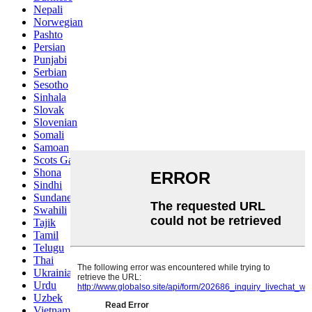
Nepali
Norwegian
Pashto
Persian
Punjabi
Serbian
Sesotho
Sinhala
Slovak
Slovenian
Somali
Samoan
Scots Gaelic
Shona
Sindhi
Sundanese
Swahili
Tajik
Tamil
Telugu
Thai
Ukrainian
Urdu
Uzbek
Vietnamese