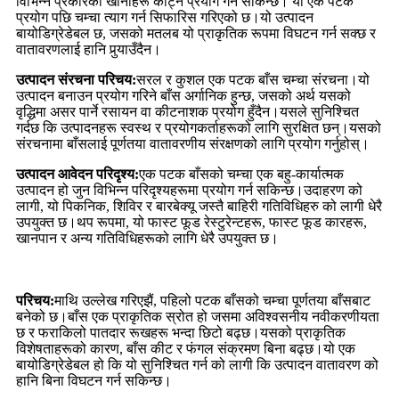
विभिन्न प्रकारका खानाहरू काट्न प्रयोग गर्न सकिन्छ। यो एक पटक
प्रयोग पछि चम्चा त्याग गर्न सिफारिस गरिएको छ।यो उत्पादन
बायोडिग्रेडेबल छ, जसको मतलब यो प्राकृतिक रूपमा विघटन गर्न सक्छ र
वातावरणलाई हानि पुर्‍याउँदैन।
उत्पादन संरचना परिचय:
सरल र कुशल एक पटक बाँस चम्चा संरचना।यो
उत्पादन बनाउन प्रयोग गरिने बाँस अर्गानिक हुन्छ, जसको अर्थ यसको
वृद्धिमा असर पार्ने रसायन वा कीटनाशक प्रयोग हुँदैन।यसले सुनिश्चित
गर्दछ कि उत्पादनहरू स्वस्थ र प्रयोगकर्ताहरूको लागि सुरक्षित छन्।यसको
संरचनामा बाँसलाई पूर्णतया वातावरणीय संरक्षणको लागि प्रयोग गर्नुहोस्।
उत्पादन आवेदन परिदृश्य:
एक पटक बाँसको चम्चा एक बहु-कार्यात्मक
उत्पादन हो जुन विभिन्न परिदृश्यहरूमा प्रयोग गर्न सकिन्छ।उदाहरण को
लागी, यो पिकनिक, शिविर र बारबेक्यू जस्तै बाहिरी गतिविधिहरु को लागी धेरै
उपयुक्त छ।थप रूपमा, यो फास्ट फूड रेस्टुरेन्टहरू, फास्ट फूड कारहरू,
खानपान र अन्य गतिविधिहरूको लागि धेरै उपयुक्त छ।
परिचय:
माथि उल्लेख गरिएझैं, पहिलो पटक बाँसको चम्चा पूर्णतया बाँसबाट
बनेको छ।बाँस एक प्राकृतिक स्रोत हो जसमा अविश्वसनीय नवीकरणीयता
छ र फराकिलो पातदार रूखहरू भन्दा छिटो बढ्छ।यसको प्राकृतिक
विशेषताहरूको कारण, बाँस कीट र फंगल संक्रमण बिना बढ्छ।यो एक
बायोडिग्रेडेबल हो कि यो सुनिश्चित गर्न को लागी कि उत्पादन वातावरण को
हानि बिना विघटन गर्न सकिन्छ।