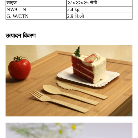
साइज
२८x२२x२५ सेमी
NW/CTN
2.4 kg
G. W/CTN
2.9 किलो
उत्पादन विवरण