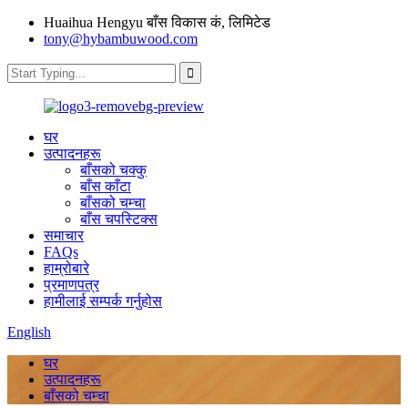
Huaihua Hengyu बाँस विकास कं, लिमिटेड
tony@hybambuwood.com
घर
उत्पादनहरू
बाँसको चक्कु
बाँस काँटा
बाँसको चम्चा
बाँस चपस्टिक्स
समाचार
FAQs
हाम्रोबारे
प्रमाणपत्र
हामीलाई सम्पर्क गर्नुहोस
English
घर
उत्पादनहरू
बाँसको चम्चा